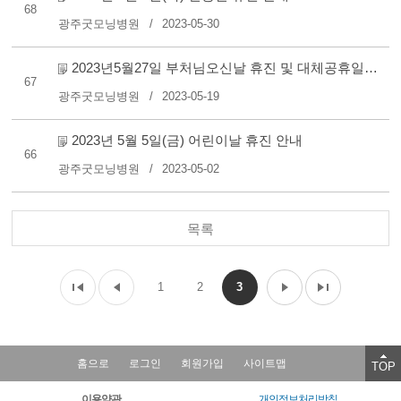
68
광주굿모닝병원
2023-05-30
2023년5월27일 부처님오신날 휴진 및 대체공휴일 오전진료 안내..
67
광주굿모닝병원
2023-05-19
2023년 5월 5일(금) 어린이날 휴진 안내
66
광주굿모닝병원
2023-05-02
목록
1
2
3
홈으로
로그인
회원가입
사이트맵
TOP
이용약관
개인정보처리방침