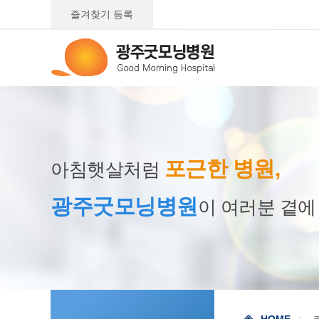
즐겨찾기 등록
포근한 병원,
아침햇살처럼
광주굿모닝병원
이 여러분 곁에