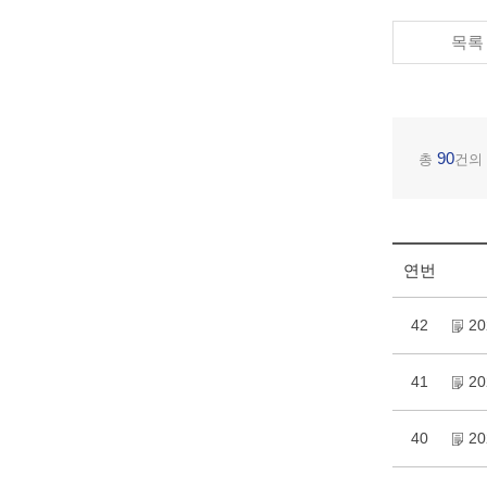
목록
90
총
건의
연번
42
2
41
2
40
2