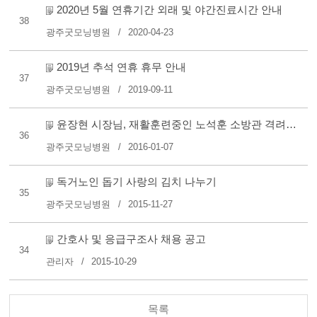
2020년 5월 연휴기간 외래 및 야간진료시간 안내
38
광주굿모닝병원
2020-04-23
2019년 추석 연휴 휴무 안내
37
광주굿모닝병원
2019-09-11
윤장현 시장님, 재활훈련중인 노석훈 소방관 격려차 본원 방..
36
광주굿모닝병원
2016-01-07
독거노인 돕기 사랑의 김치 나누기
35
광주굿모닝병원
2015-11-27
간호사 및 응급구조사 채용 공고
34
관리자
2015-10-29
목록