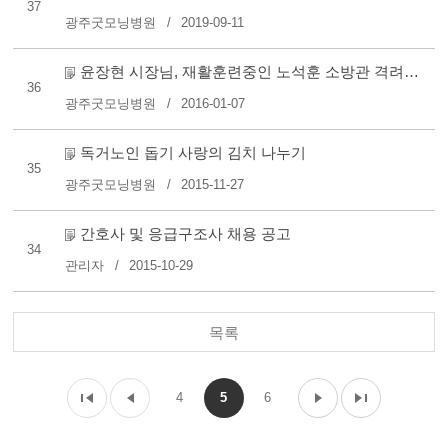
37
광주굿모닝병원
2019-09-11
윤장현 시장님, 재활훈련중인 노석훈 소방관 격려차 본원 방..
36
광주굿모닝병원
2016-01-07
독거노인 돕기 사랑의 김치 나누기
35
광주굿모닝병원
2015-11-27
간호사 및 응급구조사 채용 공고
34
관리자
2015-10-29
목록
4
5
6