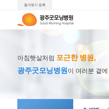
즐겨찾기 등록
포근한 병원,
아침햇살처럼
광주굿모닝병원
이 여러분 곁에