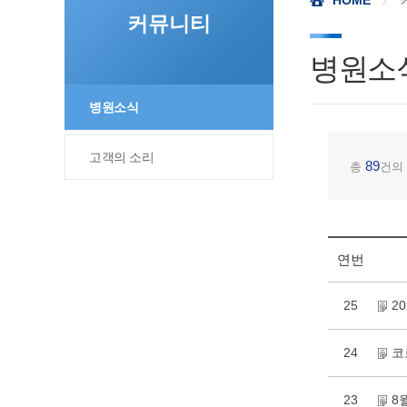
HOME
커뮤니티
병원소
병원소식
고객의 소리
89
총
건의
연번
25
2
24
코
23
8