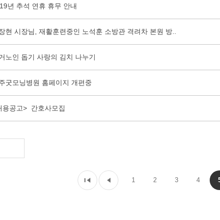
019년 추석 연휴 휴무 안내
장현 시장님, 재활훈련중인 노석훈 소방관 격려차 본원 방..
거노인 돕기 사랑의 김치 나누기
주굿모닝병원 홈페이지 개편중
채용공고> 간호사모집
1
2
3
4