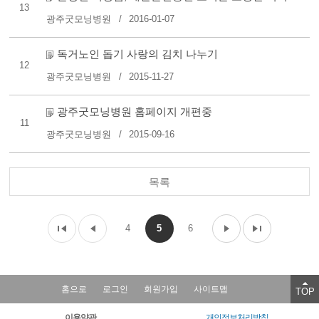
13
광주굿모닝병원
2016-01-07
독거노인 돕기 사랑의 김치 나누기
12
광주굿모닝병원
2015-11-27
광주굿모닝병원 홈페이지 개편중
11
광주굿모닝병원
2015-09-16
목록
4
5
6
홈으로
로그인
회원가입
사이트맵
TOP
이용약관
개인정보처리방침